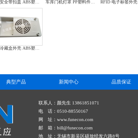
汽车安全带扣盖 ABS塑料件加工
车库门机灯罩 PP塑料件加工
医疗冷藏盒外壳 ABS塑料件加工
典型产品
新闻中心
品质保证
联系人：颜先生 13861851071
电 话：0510-88550167
网 址：www.funecon.com
邮 箱：bill@funecon.com
地 址：无锡市新吴区硕放经发六路8号