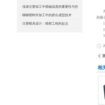
与控制
· 浅谈注塑加工中熔融温度的重要性与控
升降
制
· 聊聊塑料件加工中的挤出成型技术
的最
· 注塑模具设计：精密工程的起点
1、
2、
3、
2
相